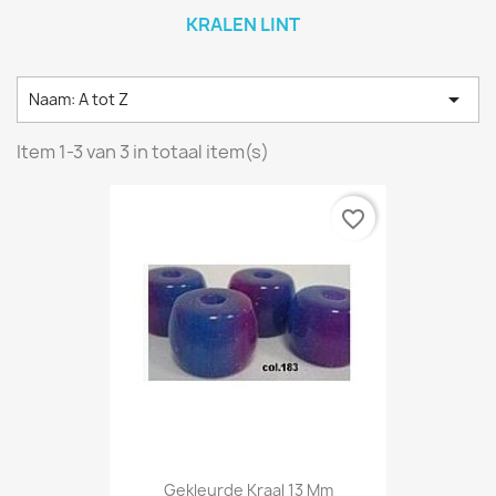
KRALEN LINT

Naam: A tot Z
Item 1-3 van 3 in totaal item(s)
favorite_border
Gekleurde Kraal 13 Mm