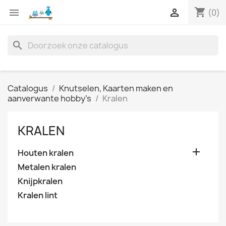
shopping_cart


(0)
search
Catalogus
Knutselen, Kaarten maken en
aanverwante hobby's
Kralen
KRALEN

Houten kralen
Metalen kralen
Knijpkralen
Kralen lint