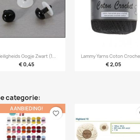
Snel bekijken
Snel bekijken


eiligheids Oogje Zwart (1...
Lammy Yarns Coton Crochet
€ 0,45
€ 2,05
e categorie:
AANBIEDING!
favorite_border
fa