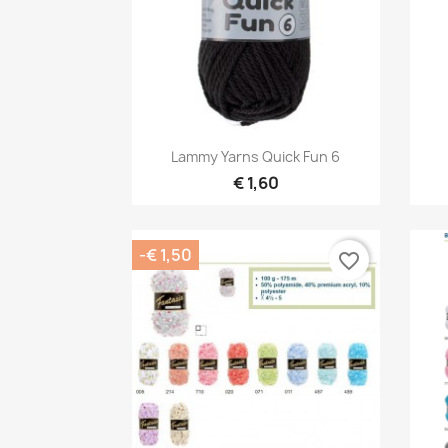
Snel bekijken

Lammy Yarns Quick Fun 6
€ 1,60
-€ 1,50
favorite_border