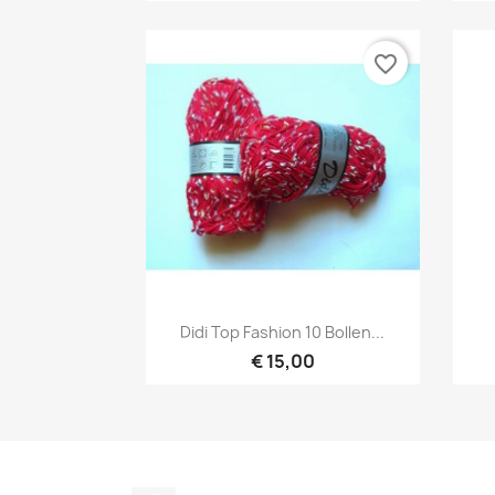
favorite_border
Snel bekijken

Didi Top Fashion 10 Bollen...
€ 15,00