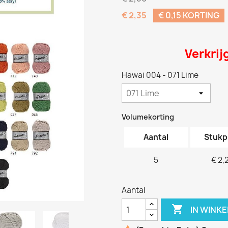
€ 2,35
€ 0,15 KORTING
Verkrij
Hawai 004 - 071 Lime
Volumekorting
Aantal
Stukp
5
€ 2,
Aantal

IN WINK