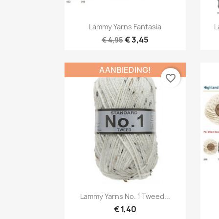
Snel bekijken

Lammy Yarns Fantasia
L
€ 3,45
€ 4,95
AANBIEDING!
favorite_border
Snel bekijken

Lammy Yarns No. 1 Tweed...
€ 1,40