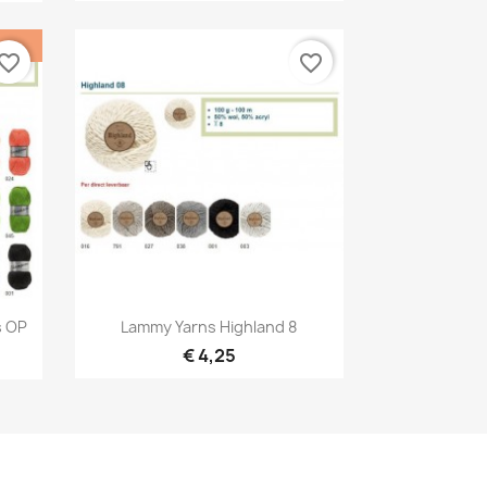
vorite_border
favorite_border
Snel bekijken

s OP
Lammy Yarns Highland 8
3
+6
€ 4,25