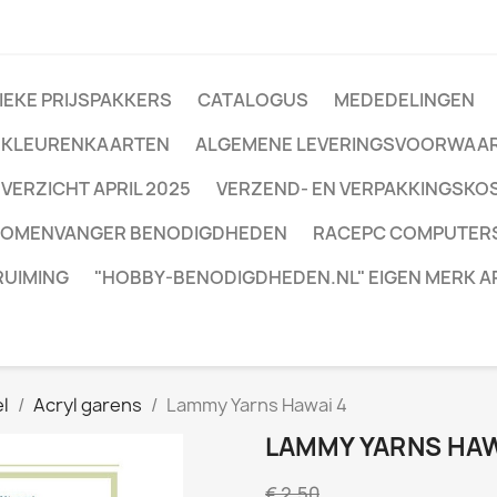
IEKE PRIJSPAKKERS
CATALOGUS
MEDEDELINGEN
 KLEURENKAARTEN
ALGEMENE LEVERINGSVOORWAA
ERZICHT APRIL 2025
VERZEND- EN VERPAKKINGSKO
ROMENVANGER BENODIGDHEDEN
RACEPC COMPUTER
RUIMING
"HOBBY-BENODIGDHEDEN.NL" EIGEN MERK A
el
Acryl garens
Lammy Yarns Hawai 4
LAMMY YARNS HAW
€ 2,50