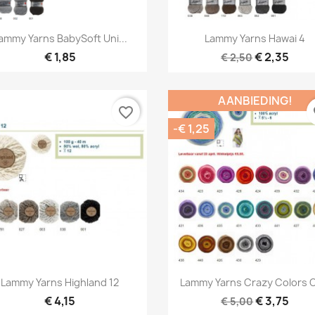
Snel bekijken
Snel bekijken


ammy Yarns BabySoft Uni...
Lammy Yarns Hawai 4
+22
+
€ 1,85
€ 2,35
€ 2,50
AANBIEDING!
favorite_border
fa
-€ 1,25
Snel bekijken
Snel bekijken


Lammy Yarns Highland 12
Lammy Yarns Crazy Colors O
+1
+
€ 4,15
€ 3,75
€ 5,00