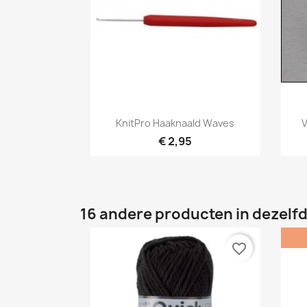
Snel bekijken

KnitPro Haaknaald Waves
V
€ 2,95
16 andere producten in dezelfd
favorite_border