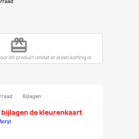
orraad
redeem
r dit product omdat er al een korting is.
rraad
Bijlagen
 bi
jlagen de kleurenkaart
Acryl