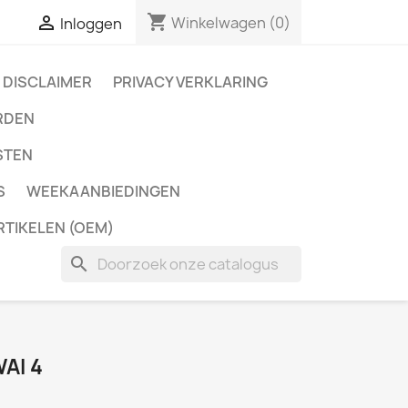
shopping_cart

Winkelwagen
(0)
Inloggen
DISCLAIMER
PRIVACY VERKLARING
RDEN
STEN
S
WEEKAANBIEDINGEN
RTIKELEN (OEM)
search
AI 4