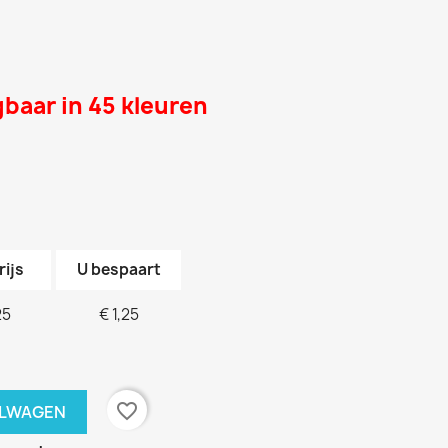
gbaar in 45 kleuren
rijs
U bespaart
25
€ 1,25
favorite_border
ELWAGEN