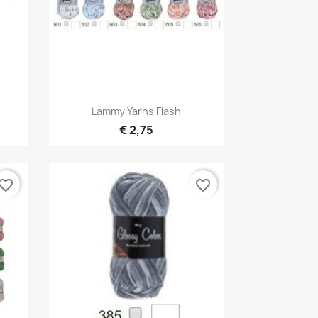
Snel bekijken

Lammy Yarns Flash
1
+1
€ 2,75
vorite_border
favorite_border