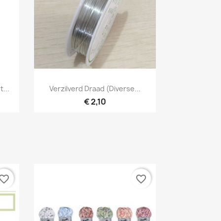
Snel bekijken

...
Verzilverd Draad (diverse...
€ 2,10
vorite_border
favorite_border