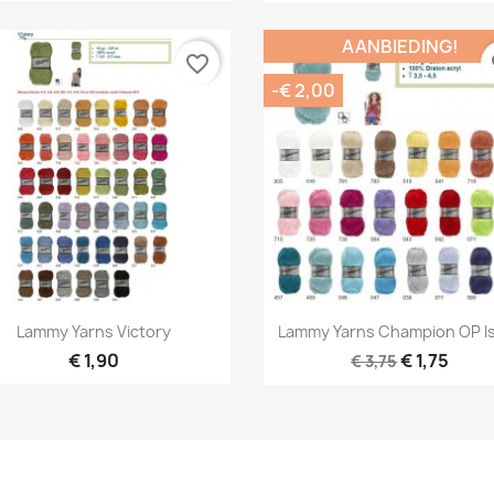
AANBIEDING!
favorite_border
fa
-€ 2,00
Snel bekijken
Snel bekijken


Lammy Yarns Victory
Lammy Yarns Champion OP I
+
€ 1,90
€ 1,75
€ 3,75