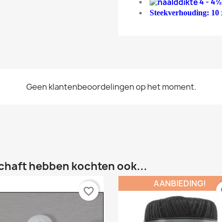
4 - 4½
Steekverhouding: 10 x
Geen klantenbeoordelingen op het moment.
chaft hebben kochten ook...
AANBIEDING!
favorite_border
fa