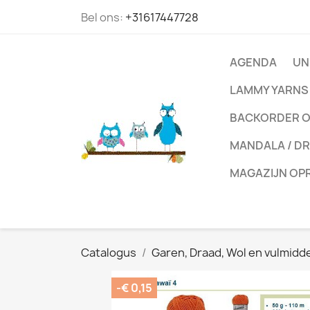
Bel ons:
+31617447728
AGENDA
UN
LAMMY YARNS
BACKORDER OV
MANDALA / D
MAGAZIJN OP
Catalogus
Garen, Draad, Wol en vulmidd
-€ 0,15