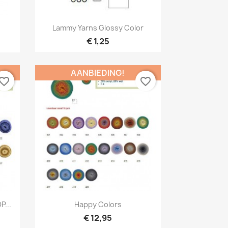
Snel bekijken

Lammy Yarns Glossy Color
40
€ 1,25
AANBIEDING!
vorite_border
favorite_border
Snel bekijken

P...
Happy Colors
1
+15
€ 12,95