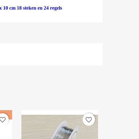
 10 cm 18 steken en 24 regels
vorite_border
favorite_border