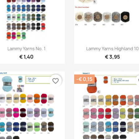
Snel bekijken
Snel bekijken


Lammy Yarns No. 1
Lammy Yarns Highland 10
+
€ 1,40
€ 3,95
-€ 0,15
favorite_border
fa