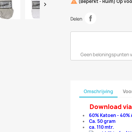

(Beperkt - Ruim) Op vo

Delen
Geen beloningspunten voo
Omschrijving
Voo
Download via
60% Katoen - 40% 
Ca. 50 gram
ca. 110 mtr.