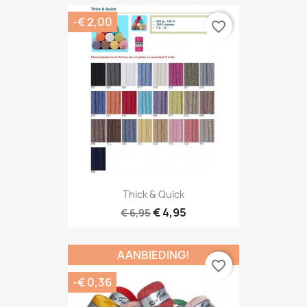
-€ 2,00
favorite_border
Thick & Quick
€ 4,95
€ 6,95
AANBIEDING!
favorite_border
-€ 0,36