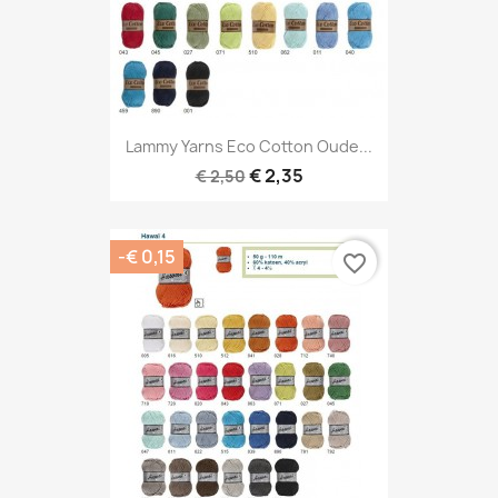
Lammy Yarns Eco Cotton Oude...
€ 2,35
€ 2,50
-€ 0,15
favorite_border