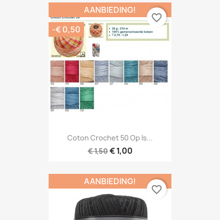
AANBIEDING!
favorite_border
-€ 0,50
Coton Crochet 50 Op Is...
€ 1,00
€ 1,50
AANBIEDING!
favorite_border