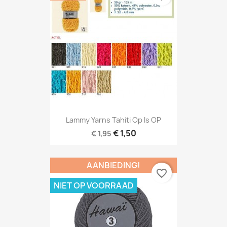
Lammy Yarns Tahiti Op Is OP
€ 1,50
€ 1,95
AANBIEDING!
favorite_border
NIET OP VOORRAAD