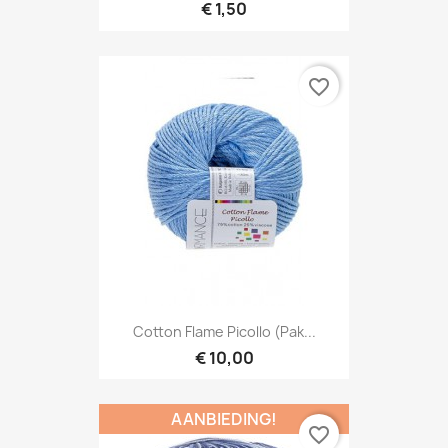
€ 1,50
favorite_border
Cotton Flame Picollo (Pak...
€ 10,00
AANBIEDING!
favorite_border