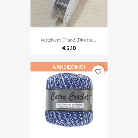
Verzilverd Draad (diverse...
€ 2,10
AANBIEDING!
favorite_border