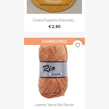
Coats Puppets Eldorado...
€ 2,80
AANBIEDING!
favorite_border
Lammy Yarns Rio Denim