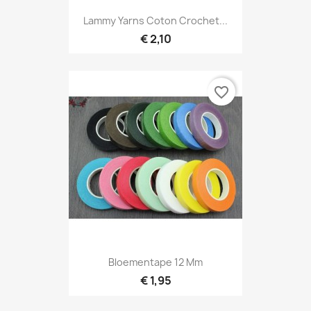
Lammy Yarns Coton Crochet...
€ 2,10
favorite_border
Bloementape 12 Mm
€ 1,95