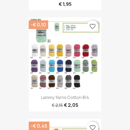
€ 1,95
-€ 0,10
favorite_border
Lammy Yarns Cotton 8/4
€ 2,05
€ 2,15
-€ 0,45
favorite_border