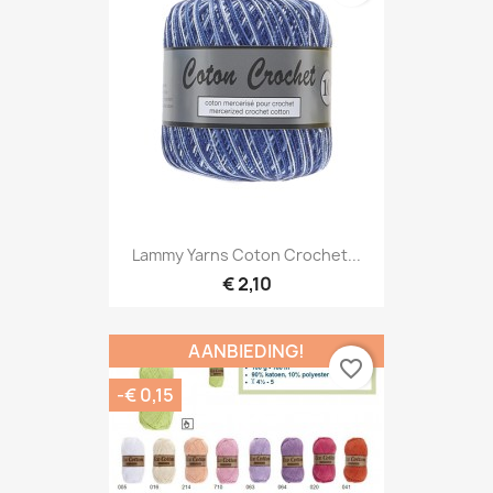
Lammy Yarns Coton Crochet...
€ 2,10
AANBIEDING!
favorite_border
-€ 0,15