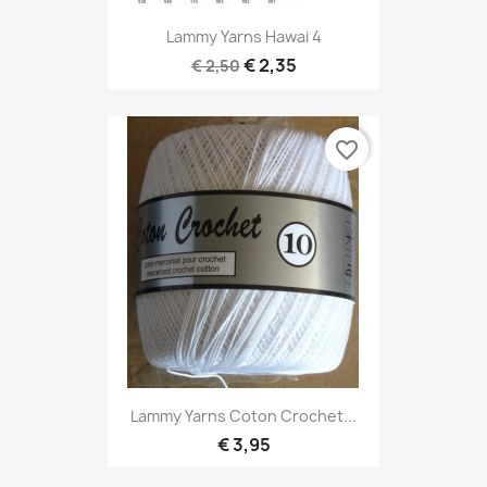
Lammy Yarns Hawai 4
€ 2,35
€ 2,50
favorite_border
Lammy Yarns Coton Crochet...
€ 3,95