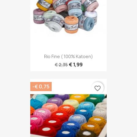
Rio Fine ( 100% Katoen)
€ 1,99
€ 2,35
-€ 0,75
favorite_border