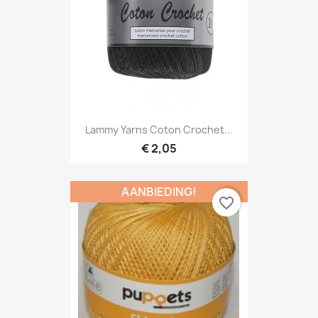
Lammy Yarns Coton Crochet...
€ 2,05
AANBIEDING!
favorite_border