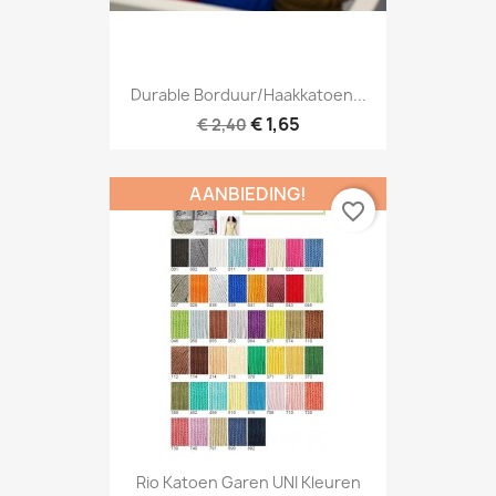
Durable Borduur/haakkatoen...
€ 1,65
€ 2,40
AANBIEDING!
favorite_border
Rio Katoen Garen UNI Kleuren